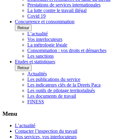
Prestations de services internationales
La lutte contre le travail illégal
Covid 19
Concurrence et consommation
Retour
L’actualité
Vos interlocuteurs
La métrologie légale
Consommation : vos droits et démarches
Les sanctions
Etudes et statistiques
Retour
Actualités
Les publications du service
Les indicateurs clés de la Dreets Paca
Les outils de pilotage territorialisés
Les documents de travail
FINESS
Menu
L’actualité
Contacter l’inspection du travail
Nos services, vos interlocuteurs