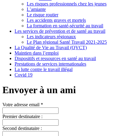
Les risques professionnels chez les jeunes
L’amiante
Le risque routier
Les accidents graves et mortels
La formation en santé-sécurité au travail
Les services de prévention et de santé au travail
Les indicateurs régionaux
Le Plan régional Santé Travail 2021-2025
La Qualité de Vie au Travail (QVCT)
Maintien dans l’emploi
Dispositifs et ressources en santé au travail
Prestations de services internationales
La lutte contre le travail illégal
Covid 19
Envoyer à un ami
Votre adresse email *
Premier destinataire :
Second destinataire :