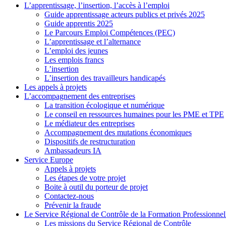
L’apprentissage, l’insertion, l’accès à l’emploi
Guide apprentissage acteurs publics et privés 2025
Guide apprentis 2025
Le Parcours Emploi Compétences (PEC)
L’apprentissage et l’alternance
L’emploi des jeunes
Les emplois francs
L’insertion
L’insertion des travailleurs handicapés
Les appels à projets
L’accompagnement des entreprises
La transition écologique et numérique
Le conseil en ressources humaines pour les PME et TPE
Le médiateur des entreprises
Accompagnement des mutations économiques
Dispositifs de restructuration
Ambassadeurs IA
Service Europe
Appels à projets
Les étapes de votre projet
Boite à outil du porteur de projet
Contactez-nous
Prévenir la fraude
Le Service Régional de Contrôle de la Formation Professionnel
Les missions du Service Régional de Contrôle