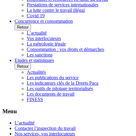
Prestations de services internationales
La lutte contre le travail illégal
Covid 19
Concurrence et consommation
Retour
L’actualité
Vos interlocuteurs
La métrologie légale
Consommation : vos droits et démarches
Les sanctions
Etudes et statistiques
Retour
Actualités
Les publications du service
Les indicateurs clés de la Dreets Paca
Les outils de pilotage territorialisés
Les documents de travail
FINESS
Menu
L’actualité
Contacter l’inspection du travail
Nos services, vos interlocuteurs