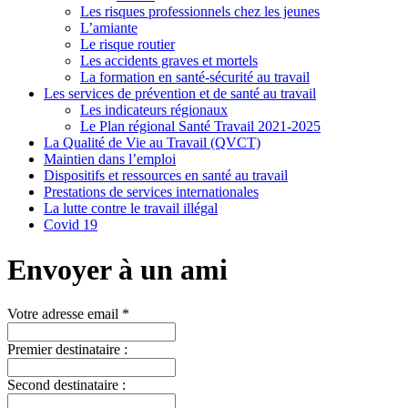
Les risques professionnels chez les jeunes
L’amiante
Le risque routier
Les accidents graves et mortels
La formation en santé-sécurité au travail
Les services de prévention et de santé au travail
Les indicateurs régionaux
Le Plan régional Santé Travail 2021-2025
La Qualité de Vie au Travail (QVCT)
Maintien dans l’emploi
Dispositifs et ressources en santé au travail
Prestations de services internationales
La lutte contre le travail illégal
Covid 19
Envoyer à un ami
Votre adresse email *
Premier destinataire :
Second destinataire :