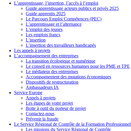
L’apprentissage, l’insertion, l’accès à l’emploi
Guide apprentissage acteurs publics et privés 2025
Guide apprentis 2025
Le Parcours Emploi Compétences (PEC)
L’apprentissage et l’alternance
L’emploi des jeunes
Les emplois francs
L’insertion
L’insertion des travailleurs handicapés
Les appels à projets
L’accompagnement des entreprises
La transition écologique et numérique
Le conseil en ressources humaines pour les PME et TPE
Le médiateur des entreprises
Accompagnement des mutations économiques
Dispositifs de restructuration
Ambassadeurs IA
Service Europe
Appels à projets
Les étapes de votre projet
Boite à outil du porteur de projet
Contactez-nous
Prévenir la fraude
Le Service Régional de Contrôle de la Formation Professionnel
Les missions du Service Régional de Contrôle