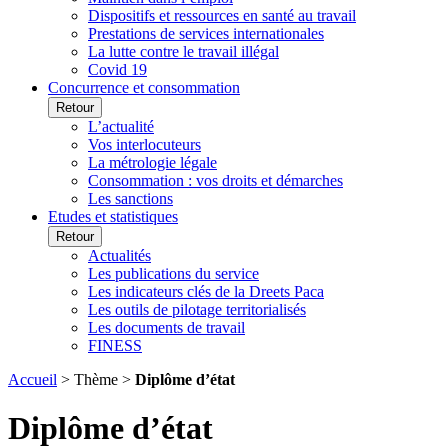
Dispositifs et ressources en santé au travail
Prestations de services internationales
La lutte contre le travail illégal
Covid 19
Concurrence et consommation
Retour
L’actualité
Vos interlocuteurs
La métrologie légale
Consommation : vos droits et démarches
Les sanctions
Etudes et statistiques
Retour
Actualités
Les publications du service
Les indicateurs clés de la Dreets Paca
Les outils de pilotage territorialisés
Les documents de travail
FINESS
Accueil
> Thème >
Diplôme d’état
Diplôme d’état