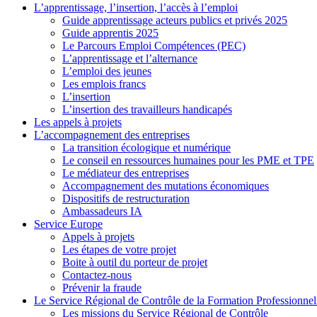
L’apprentissage, l’insertion, l’accès à l’emploi
Guide apprentissage acteurs publics et privés 2025
Guide apprentis 2025
Le Parcours Emploi Compétences (PEC)
L’apprentissage et l’alternance
L’emploi des jeunes
Les emplois francs
L’insertion
L’insertion des travailleurs handicapés
Les appels à projets
L’accompagnement des entreprises
La transition écologique et numérique
Le conseil en ressources humaines pour les PME et TPE
Le médiateur des entreprises
Accompagnement des mutations économiques
Dispositifs de restructuration
Ambassadeurs IA
Service Europe
Appels à projets
Les étapes de votre projet
Boite à outil du porteur de projet
Contactez-nous
Prévenir la fraude
Le Service Régional de Contrôle de la Formation Professionnel
Les missions du Service Régional de Contrôle