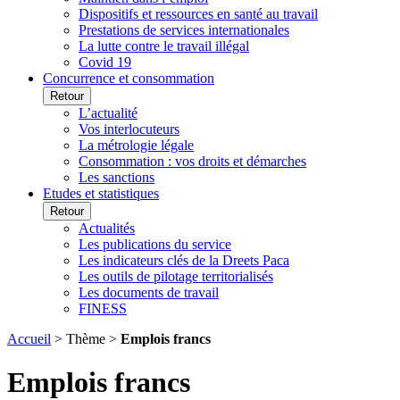
Dispositifs et ressources en santé au travail
Prestations de services internationales
La lutte contre le travail illégal
Covid 19
Concurrence et consommation
Retour
L’actualité
Vos interlocuteurs
La métrologie légale
Consommation : vos droits et démarches
Les sanctions
Etudes et statistiques
Retour
Actualités
Les publications du service
Les indicateurs clés de la Dreets Paca
Les outils de pilotage territorialisés
Les documents de travail
FINESS
Accueil
> Thème >
Emplois francs
Emplois francs