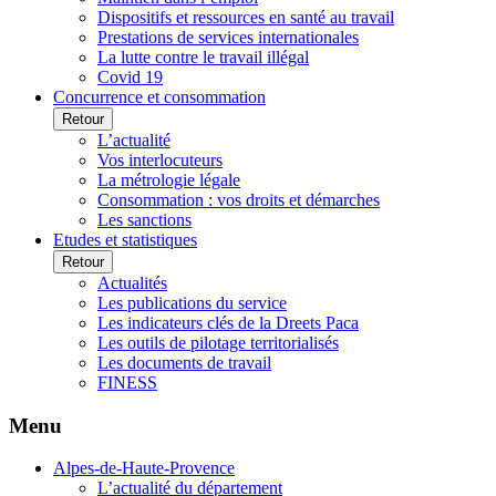
Dispositifs et ressources en santé au travail
Prestations de services internationales
La lutte contre le travail illégal
Covid 19
Concurrence et consommation
Retour
L’actualité
Vos interlocuteurs
La métrologie légale
Consommation : vos droits et démarches
Les sanctions
Etudes et statistiques
Retour
Actualités
Les publications du service
Les indicateurs clés de la Dreets Paca
Les outils de pilotage territorialisés
Les documents de travail
FINESS
Menu
Alpes-de-Haute-Provence
L’actualité du département