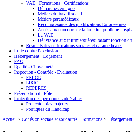
VAE - Formations - Certifications
Démarches en ligne
Métiers du travail social
Métiers paramédicaux
Reconnaissance des qualifications Européennes
Accès aux concours de la fonction publique hospita
La VAE
Délivrance aux infirmiers(ières) faisant fonction d
Résultats des certifications sociales et paramédicales
Lutte contre l’exclusion
Hébergement - Logement
FAQ
Egalité - Citoyenneté
Inspection - Contrôle - Evaluation
PRIICE
LIRIC
REPERES
Présentation du Pôle
Protection des personnes vulnérables
Protection des majeurs
Politiques du Handicap
Accueil
>
Cohésion sociale et solidarités - Formations
>
Hébergement