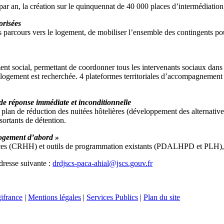
ar an, la création sur le quinquennat de 40 000 places d’intermédiation 
orisées
 parcours vers le logement, de mobiliser l’ensemble des contingents pour
ement social, permettant de coordonner tous les intervenants sociaux 
le logement est recherchée. 4 plateformes territoriales d’accompagnement
 de réponse immédiate et inconditionnelle
 plan de réduction des nuitées hôtelières (développement des alternative
sortants de détention.
 Logement d’abord »
stances (CRHH) et outils de programmation existants (PDALHPD et PLH), d
dresse suivante :
drdjscs-paca-ahial@jscs.gouv.fr
ifrance
|
Mentions légales
|
Services Publics
|
Plan du site