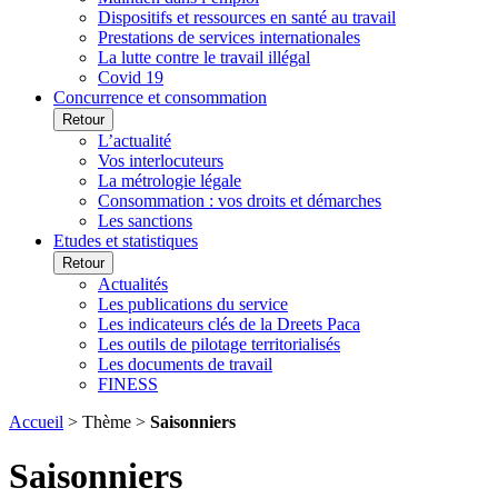
Dispositifs et ressources en santé au travail
Prestations de services internationales
La lutte contre le travail illégal
Covid 19
Concurrence et consommation
Retour
L’actualité
Vos interlocuteurs
La métrologie légale
Consommation : vos droits et démarches
Les sanctions
Etudes et statistiques
Retour
Actualités
Les publications du service
Les indicateurs clés de la Dreets Paca
Les outils de pilotage territorialisés
Les documents de travail
FINESS
Accueil
> Thème >
Saisonniers
Saisonniers