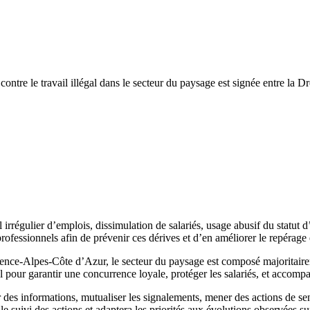
e contre le travail illégal dans le secteur du paysage est signée entre 
rrégulier d’emplois, dissimulation de salariés, usage abusif du statut d
professionnels afin de prévenir ces dérives et d’en améliorer le repérage e
vence-Alpes-Côte d’Azur, le secteur du paysage est composé majoritaire
ucial pour garantir une concurrence loyale, protéger les salariés, et ac
es informations, mutualiser les signalements, mener des actions de sensib
e suivi des actions et adaptera les priorités aux évolutions observées sur