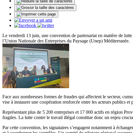
Le vendredi 13 juin, une convention de partenariat en matière de lutt
l’Union Nationale des Entreprises du Paysage (Unep) Méditerranée.
Face aux nombreuses formes de fraudes qui affectent le secteur, cumul i
vise à instaurer une coopération renforcée entre les acteurs publics et 
Représentant plus de 5 200 entreprises et 17 000 actifs en région Pro
fragiles. La lutte contre le travail illégal constitue donc un enjeu cr
Par cette convention, les signataires s’engagent notamment à échanger d
et à coordonner les contrôles. Un comité de pilotage régional assurera l