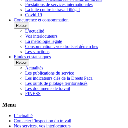
Prestations de services internationales
La lutte contre le travail illégal
Covid 19
Concurrence et consommation
Retour
L’actualité
Vos interlocuteurs
La métrologie légale
Consommation : vos droits et démarches
Les sanctions
Etudes et statistiques
Retour
Actualités
Les publications du service
Les indicateurs clés de la Dreets Paca
Les outils de pilotage territorialisés
Les documents de travail
FINESS
Menu
L’actualité
Contacter l’inspection du travail
Nos services, vos interlocuteurs