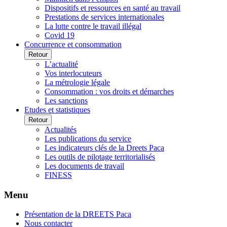
Dispositifs et ressources en santé au travail
Prestations de services internationales
La lutte contre le travail illégal
Covid 19
Concurrence et consommation
Retour
L’actualité
Vos interlocuteurs
La métrologie légale
Consommation : vos droits et démarches
Les sanctions
Etudes et statistiques
Retour
Actualités
Les publications du service
Les indicateurs clés de la Dreets Paca
Les outils de pilotage territorialisés
Les documents de travail
FINESS
Menu
Présentation de la DREETS Paca
Nous contacter