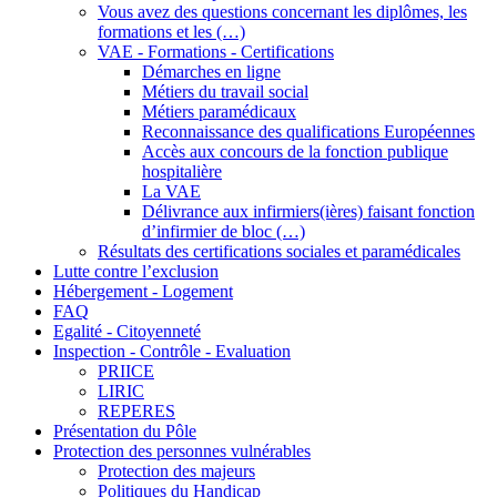
Vous avez des questions concernant les diplômes, les
formations et les (…)
VAE - Formations - Certifications
Démarches en ligne
Métiers du travail social
Métiers paramédicaux
Reconnaissance des qualifications Européennes
Accès aux concours de la fonction publique
hospitalière
La VAE
Délivrance aux infirmiers(ières) faisant fonction
d’infirmier de bloc (…)
Résultats des certifications sociales et paramédicales
Lutte contre l’exclusion
Hébergement - Logement
FAQ
Egalité - Citoyenneté
Inspection - Contrôle - Evaluation
PRIICE
LIRIC
REPERES
Présentation du Pôle
Protection des personnes vulnérables
Protection des majeurs
Politiques du Handicap