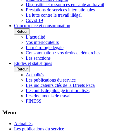
Dispositifs et ressources en santé au travail
Prestations de services internationales
La lutte contre le travail illégal
Covid 19
Concurrence et consommation
Retour
L’actualité
Vos interlocuteurs
La métrologie légale
Consommation : vos droits et démarches
Les sanctions
Etudes et statistiques
Retour
Actualités
Les publications du service
Les indicateurs clés de la Dreets Paca
Les outils de pilotage territorialisés
Les documents de travail
FINESS
Menu
Actualités
Les publications du service