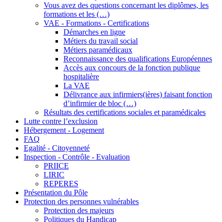
Vous avez des questions concernant les diplômes, les
formations et les (…)
VAE - Formations - Certifications
Démarches en ligne
Métiers du travail social
Métiers paramédicaux
Reconnaissance des qualifications Européennes
Accès aux concours de la fonction publique
hospitalière
La VAE
Délivrance aux infirmiers(ières) faisant fonction
d’infirmier de bloc (…)
Résultats des certifications sociales et paramédicales
Lutte contre l’exclusion
Hébergement - Logement
FAQ
Egalité - Citoyenneté
Inspection - Contrôle - Evaluation
PRIICE
LIRIC
REPERES
Présentation du Pôle
Protection des personnes vulnérables
Protection des majeurs
Politiques du Handicap