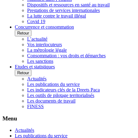
Dispositifs et ressources en santé au travail
Prestations de services internationales
La lutte contre le travail illégal
Covid 19
Concurrence et consommation
Retour
L’actualité
Vos interlocuteurs
La métrologie légale
Consommation : vos droits et démarches
Les sanctions
Etudes et statistiques
Retour
Actualités
Les publications du service
Les indicateurs clés de la Dreets Paca
Les outils de pilotage territorialisés
Les documents de travail
FINESS
Menu
Actualités
Les publications du service