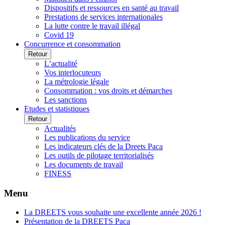
Dispositifs et ressources en santé au travail
Prestations de services internationales
La lutte contre le travail illégal
Covid 19
Concurrence et consommation
Retour
L’actualité
Vos interlocuteurs
La métrologie légale
Consommation : vos droits et démarches
Les sanctions
Etudes et statistiques
Retour
Actualités
Les publications du service
Les indicateurs clés de la Dreets Paca
Les outils de pilotage territorialisés
Les documents de travail
FINESS
Menu
La DREETS vous souhaite une excellente année 2026 !
Présentation de la DREETS Paca