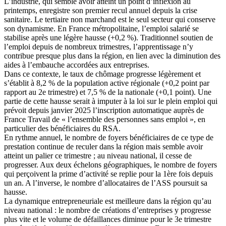
L’industrie, qui semble avoir atteint un point d’inflexion au
printemps, enregistre son premier recul annuel depuis la crise
sanitaire. Le tertiaire non marchand est le seul secteur qui conserve
son dynamisme. En France métropolitaine, l’emploi salarié se
stabilise après une légère hausse (+0,2 %). Traditionnel soutien de
l’emploi depuis de nombreux trimestres, l’apprentissage n’y
contribue presque plus dans la région, en lien avec la diminution des
aides à l’embauche accordées aux entreprises.
Dans ce contexte, le taux de chômage progresse légèrement et
s’établit à 8,2 % de la population active régionale (+0,2 point par
rapport au 2e trimestre) et 7,5 % de la nationale (+0,1 point). Une
partie de cette hausse serait à imputer à la loi sur le plein emploi qui
prévoit depuis janvier 2025 l’inscription automatique auprès de
France Travail de « l’ensemble des personnes sans emploi », en
particulier des bénéficiaires du RSA.
En rythme annuel, le nombre de foyers bénéficiaires de ce type de
prestation continue de reculer dans la région mais semble avoir
atteint un palier ce trimestre ; au niveau national, il cesse de
progresser. Aux deux échelons géographiques, le nombre de foyers
qui perçoivent la prime d’activité se replie pour la 1ère fois depuis
un an. A l’inverse, le nombre d’allocataires de l’ASS poursuit sa
hausse.
La dynamique entrepreneuriale est meilleure dans la région qu’au
niveau national : le nombre de créations d’entreprises y progresse
plus vite et le volume de défaillances diminue pour le 3e trimestre