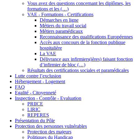
Vous avez des questions concernant les diplômes, les
formations et les (…)
VAE - Formations - Certifications
Démarches en ligne
Métiers du travail social
Métiers paramédicaux
Reconnaissance des qualifications Européennes
Accès aux concours de la fonction publique
hospitalière
La VAE
Délivrance aux infirmiers(ières) faisant fonction
d’infirmier de bloc (…)
Résultats des certifications sociales et paramédicales
Lutte contre l’exclusion
Hébergement - Logement
FAQ
Egalité - Citoyenneté
Inspection - Contrôle - Evaluation
PRIICE
LIRIC
REPERES
Présentation du Pôle
Protection des personnes vulnérables
Protection des majeurs
Politiques du Handicap