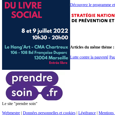
Découvrez le programme et 
Articles du même thème :
Lutte contre la pauvreté
Pau
Le site "prendre soin"
Webmestre
|
Données personnelles et cookies
|
Légifrance
|
Mentions 