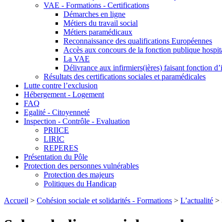
VAE - Formations - Certifications
Démarches en ligne
Métiers du travail social
Métiers paramédicaux
Reconnaissance des qualifications Européennes
Accès aux concours de la fonction publique hospita
La VAE
Délivrance aux infirmiers(ières) faisant fonction d
Résultats des certifications sociales et paramédicales
Lutte contre l’exclusion
Hébergement - Logement
FAQ
Egalité - Citoyenneté
Inspection - Contrôle - Evaluation
PRIICE
LIRIC
REPERES
Présentation du Pôle
Protection des personnes vulnérables
Protection des majeurs
Politiques du Handicap
Accueil
>
Cohésion sociale et solidarités - Formations
>
L’actualité
>