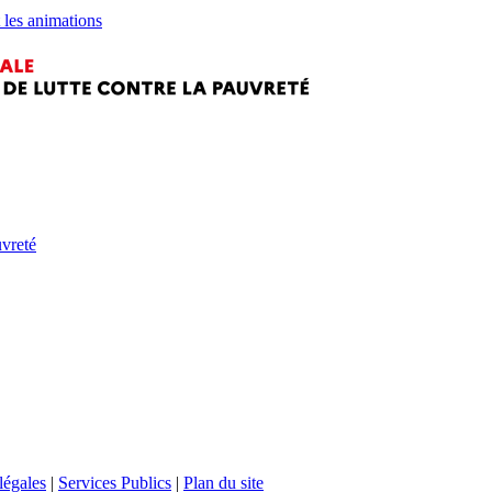
les animations
vreté
légales
|
Services Publics
|
Plan du site