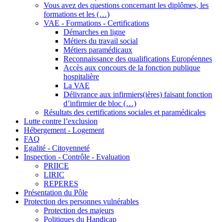
Vous avez des questions concernant les diplômes, les
formations et les (…)
VAE - Formations - Certifications
Démarches en ligne
Métiers du travail social
Métiers paramédicaux
Reconnaissance des qualifications Européennes
Accès aux concours de la fonction publique
hospitalière
La VAE
Délivrance aux infirmiers(ières) faisant fonction
d’infirmier de bloc (…)
Résultats des certifications sociales et paramédicales
Lutte contre l’exclusion
Hébergement - Logement
FAQ
Egalité - Citoyenneté
Inspection - Contrôle - Evaluation
PRIICE
LIRIC
REPERES
Présentation du Pôle
Protection des personnes vulnérables
Protection des majeurs
Politiques du Handicap