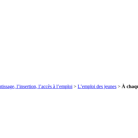
tissage, l’insertion, l’accès à l’emploi
>
L’emploi des jeunes
>
À chaqu