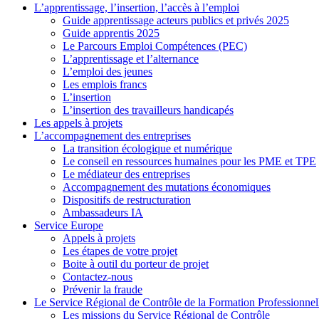
L’apprentissage, l’insertion, l’accès à l’emploi
Guide apprentissage acteurs publics et privés 2025
Guide apprentis 2025
Le Parcours Emploi Compétences (PEC)
L’apprentissage et l’alternance
L’emploi des jeunes
Les emplois francs
L’insertion
L’insertion des travailleurs handicapés
Les appels à projets
L’accompagnement des entreprises
La transition écologique et numérique
Le conseil en ressources humaines pour les PME et TPE
Le médiateur des entreprises
Accompagnement des mutations économiques
Dispositifs de restructuration
Ambassadeurs IA
Service Europe
Appels à projets
Les étapes de votre projet
Boite à outil du porteur de projet
Contactez-nous
Prévenir la fraude
Le Service Régional de Contrôle de la Formation Professionnel
Les missions du Service Régional de Contrôle