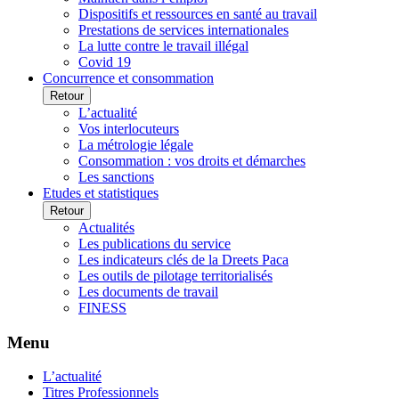
Dispositifs et ressources en santé au travail
Prestations de services internationales
La lutte contre le travail illégal
Covid 19
Concurrence et consommation
Retour
L’actualité
Vos interlocuteurs
La métrologie légale
Consommation : vos droits et démarches
Les sanctions
Etudes et statistiques
Retour
Actualités
Les publications du service
Les indicateurs clés de la Dreets Paca
Les outils de pilotage territorialisés
Les documents de travail
FINESS
Menu
L’actualité
Titres Professionnels