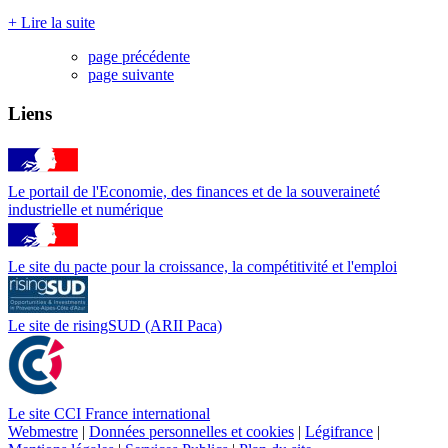
+ Lire la suite
page précédente
page suivante
Liens
Le portail de l'Economie, des finances et de la souveraineté
industrielle et numérique
Le site du pacte pour la croissance, la compétitivité et l'emploi
Le site de risingSUD (ARII Paca)
Le site CCI France international
Webmestre
|
Données personnelles et cookies
|
Légifrance
|