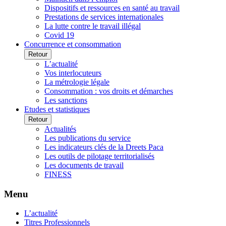
Dispositifs et ressources en santé au travail
Prestations de services internationales
La lutte contre le travail illégal
Covid 19
Concurrence et consommation
Retour
L’actualité
Vos interlocuteurs
La métrologie légale
Consommation : vos droits et démarches
Les sanctions
Etudes et statistiques
Retour
Actualités
Les publications du service
Les indicateurs clés de la Dreets Paca
Les outils de pilotage territorialisés
Les documents de travail
FINESS
Menu
L’actualité
Titres Professionnels