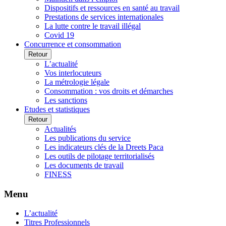
Dispositifs et ressources en santé au travail
Prestations de services internationales
La lutte contre le travail illégal
Covid 19
Concurrence et consommation
Retour
L’actualité
Vos interlocuteurs
La métrologie légale
Consommation : vos droits et démarches
Les sanctions
Etudes et statistiques
Retour
Actualités
Les publications du service
Les indicateurs clés de la Dreets Paca
Les outils de pilotage territorialisés
Les documents de travail
FINESS
Menu
L’actualité
Titres Professionnels