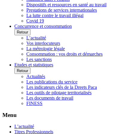
Dispositifs et ressources en santé au travail
Prestations de services internationales
La lutte contre le travail illégal
Covid 19
Concurrence et consommation
Retour
L’actualité
Vos interlocuteurs
La métrologie légale
Consommation : vos droits et démarches
Les sanctions
Etudes et statistiques
Retour
Actualités
Les publications du service
Les indicateurs clés de la Dreets Paca
Les outils de pilotage territorialisés
Les documents de travail
FINESS
Menu
L’actualité
Titres Professionnels