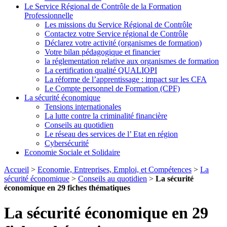
Le Service Régional de Contrôle de la Formation
Professionnelle
Les missions du Service Régional de Contrôle
Contactez votre Service régional de Contrôle
Déclarez votre activité (organismes de formation)
Votre bilan pédagogique et financier
la réglementation relative aux organismes de formation
La certification qualité QUALIOPI
La réforme de l’apprentissage : impact sur les CFA
Le Compte personnel de Formation (CPF)
La sécurité économique
Tensions internationales
La lutte contre la criminalité financière
Conseils au quotidien
Le réseau des services de l’ Etat en région
Cybersécurité
Economie Sociale et Solidaire
Accueil
>
Economie, Entreprises, Emploi, et Compétences
>
La
sécurité économique
>
Conseils au quotidien
>
La sécurité
économique en 29 fiches thématiques
La sécurité économique en 29