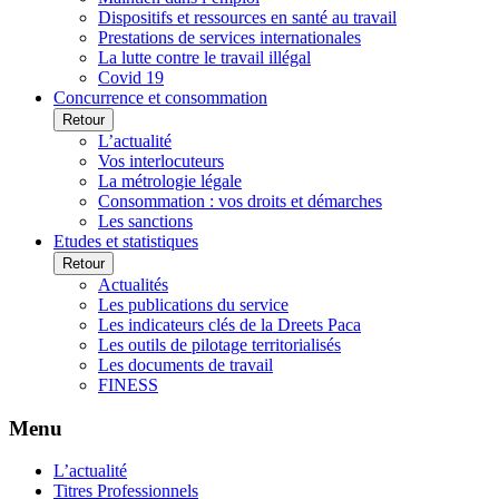
Dispositifs et ressources en santé au travail
Prestations de services internationales
La lutte contre le travail illégal
Covid 19
Concurrence et consommation
Retour
L’actualité
Vos interlocuteurs
La métrologie légale
Consommation : vos droits et démarches
Les sanctions
Etudes et statistiques
Retour
Actualités
Les publications du service
Les indicateurs clés de la Dreets Paca
Les outils de pilotage territorialisés
Les documents de travail
FINESS
Menu
L’actualité
Titres Professionnels