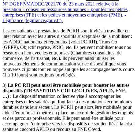
N° DGEFP/MADEC/2021/70 du 23 mars 2021 relative à la
prestation « conseil en ressources humaines » pour les très petites
entreprises (TPE) et les petites et moyennes entreprises (PME). -
Légifrance (legifrance.gouv.fr).
Les consultants et prestataires de PCRH sont invités à travailler en
inter relation avec les autres dispositifs susceptibles de la mobiliser :
les ADEC nationaux et régionaux (volet PC RH), Trans Co
(GEPP), Objectif reprise, PRIC, etc. Ils peuvent mobiliser tous nos
réseaux en lien avec les entreprises (Chambres consulaires, de
commerce, de l’artisanat, etc.). Ils peuvent aussi utiliser les
nouveaux éléments de communication sur ce dispositif que vous
trouverez ci-joints tout en rappelant que les accompagnements courts
(1 à 10 jours) sont toujours privilégiés.
3)
La PC RH peut aussi être mobilisée pour booster les autres
dispositifs (TRANSITIONS COLLECTIVES, APLD, FNE,
…) :
Le dispositif transition collective vise à accompagner les
entreprises et les salariés qui font face à des mutations économiques
durables dans leur secteur. La PCRH peut alors être mobilisée pour
aider l’entreprise à mettre en place un accord de gestion des emplois
et des parcours professionnels. Elle peut aussi être utilisée pour
accompagner l’entreprise vers les dispositifs de soutien liés à la crise
sanitaire : accord APLD ou recours au FNE Covid.