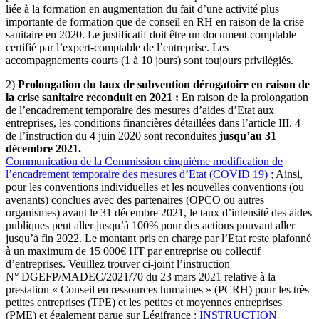
liée à la formation en augmentation du fait d’une activité plus
importante de formation que de conseil en RH en raison de la crise
sanitaire en 2020. Le justificatif doit être un document comptable
certifié par l’expert-comptable de l’entreprise. Les
accompagnements courts (1 à 10 jours) sont toujours privilégiés.
2)
Prolongation du taux de subvention dérogatoire en raison de
la crise sanitaire reconduit en 2021 :
En raison de la prolongation
de l’encadrement temporaire des mesures d’aides d’Etat aux
entreprises, les conditions financières détaillées dans l’article III. 4
de l’instruction du 4 juin 2020 sont reconduites
jusqu’au 31
décembre 2021.
Communication de la Commission cinquième modification de
l’encadrement temporaire des mesures d’Etat (COVID 19) ;
Ainsi,
pour les conventions individuelles et les nouvelles conventions (ou
avenants) conclues avec des partenaires (OPCO ou autres
organismes) avant le 31 décembre 2021, le taux d’intensité des aides
publiques peut aller jusqu’à 100% pour des actions pouvant aller
jusqu’à fin 2022. Le montant pris en charge par l’Etat reste plafonné
à un maximum de 15 000€ HT par entreprise ou collectif
d’entreprises. Veuillez trouver ci-joint l’instruction
N° DGEFP/MADEC/2021/70 du 23 mars 2021 relative à la
prestation « Conseil en ressources humaines » (PCRH) pour les très
petites entreprises (TPE) et les petites et moyennes entreprises
(PME) et également parue sur Légifrance :
INSTRUCTION