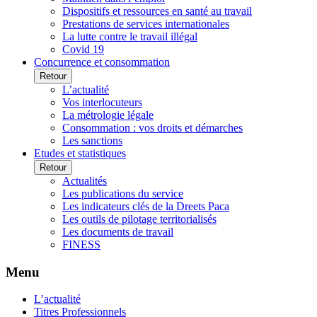
Dispositifs et ressources en santé au travail
Prestations de services internationales
La lutte contre le travail illégal
Covid 19
Concurrence et consommation
Retour
L’actualité
Vos interlocuteurs
La métrologie légale
Consommation : vos droits et démarches
Les sanctions
Etudes et statistiques
Retour
Actualités
Les publications du service
Les indicateurs clés de la Dreets Paca
Les outils de pilotage territorialisés
Les documents de travail
FINESS
Menu
L’actualité
Titres Professionnels