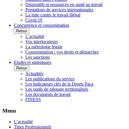
Dispositifs et ressources en santé au travail
Prestations de services internationales
La lutte contre le travail illégal
Covid 19
Concurrence et consommation
Retour
L’actualité
Vos interlocuteurs
La métrologie légale
Consommation : vos droits et démarches
Les sanctions
Etudes et statistiques
Retour
Actualités
Les publications du service
Les indicateurs clés de la Dreets Paca
Les outils de pilotage territorialisés
Les documents de travail
FINESS
Menu
L’actualité
Titres Professionnels