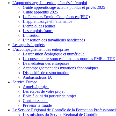
L’apprentissage, l’insertion, l’accès à l’emploi
Guide apprentissage acteurs publics et privés 2025
Guide apprentis 2025
Le Parcours Emploi Compétences (PEC)
L’apprentissage et l’alternance
L’emploi des jeunes
Les emplois francs
L’insertion
L’insertion des travailleurs handicapés
Les appels à projets
L’accompagnement des entreprises
La transition écologique et numérique
Le conseil en ressources humaines pour les PME et TPE
Le médiateur des entreprises
Accompagnement des mutations économiques
Dispositifs de restructuration
Ambassadeurs IA
Service Europe
Appels à projets
Les étapes de votre projet
Boite à outil du porteur de projet
Contactez-nous
Prévenir la fraude
Le Service Régional de Contrôle de la Formation Professionnel
Les missions du Service Régional de Contrôle