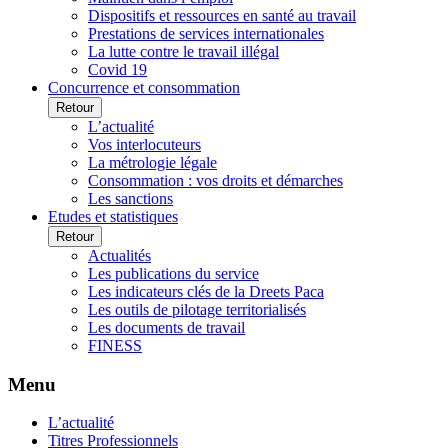
Dispositifs et ressources en santé au travail
Prestations de services internationales
La lutte contre le travail illégal
Covid 19
Concurrence et consommation
Retour
L’actualité
Vos interlocuteurs
La métrologie légale
Consommation : vos droits et démarches
Les sanctions
Etudes et statistiques
Retour
Actualités
Les publications du service
Les indicateurs clés de la Dreets Paca
Les outils de pilotage territorialisés
Les documents de travail
FINESS
Menu
L’actualité
Titres Professionnels